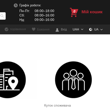
Графік роботи:
Пн-Пт:
08:00–18:00
0
Мій кошик
Сб:
08:00–16:00
Нд:
09:00–16:00
порівняння
Бажання
Вхід
UAH
UA
Куток споживача