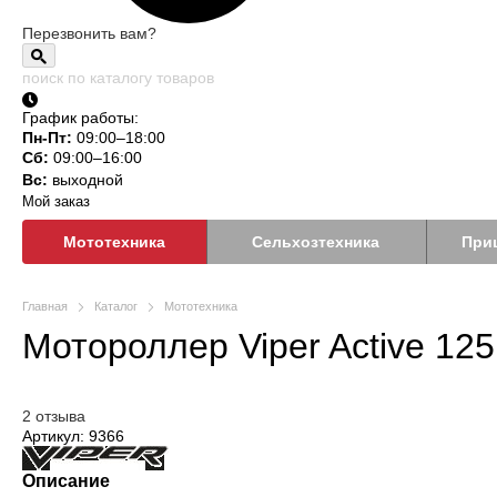
Перезвонить вам?
График работы:
Пн-Пт:
09:00–18:00
Сб:
09:00–16:00
Вс:
выходной
Мой заказ
Мототехника
Сельхозтехника
При
Мопеды
Главная
Каталог
Мототехника
и
Мотороллер Viper Active 125
мотороллеры
2 отзыва
Артикул: 9366
Описание