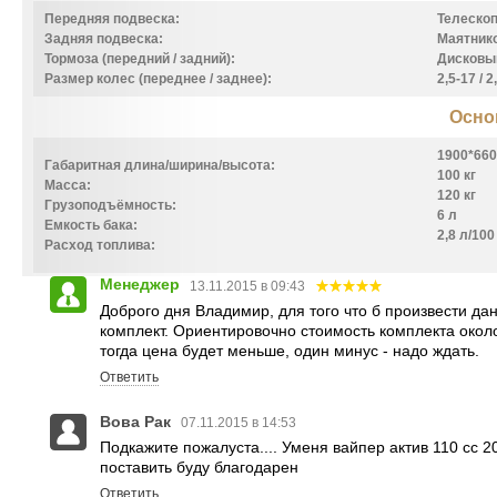
Передняя подвеска:
Телескоп
Задняя подвеска:
Маятнико
Тормоза (передний / задний):
Дисковы
Размер колес (переднее / заднее):
2,5-17 / 2
Осно
1900*660
Габаритная длина/ширина/высота:
100 кг
Масса:
120 кг
Грузоподъёмность:
6 л
Емкость бака:
2,8 л/100
Расход топлива:
Менеджер
13.11.2015 в 09:43
Доброго дня Владимир, для того что б произвести 
комплект. Ориентировочно стоимость комплекта около 
тогда цена будет меньше, один минус - надо ждать.
Ответить
Вова Рак
07.11.2015 в 14:53
Подкажите пожалуста.... Уменя вайпер актив 110 сс 
поставить буду благодарен
Ответить