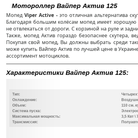
Мотороллер Вайпер Актив 125
Мопед
Viper Active -
это отличная альтернатива ску
Благодаря большим колёсам мопед имеет хорошую 
не отвлекаться от дороги. С корзиной на руле и зад
Также, мопед Актив гораздо безопаснее скутера, в
Покупая свой мопед, Вы должны выбрать среди таки
може купить Вайпер Актив по лучшей цене в Украин
ассортимент мотоциклов.
Характеристики Вайпер Актив 125:
Тип:
Четырех
Охлаждение:
Воздушн
Объем:
110 см. к
Система пуска:
Электрос
Максимальная мощность:
3,5 Квт \
Трансмиссия:
Полуавто