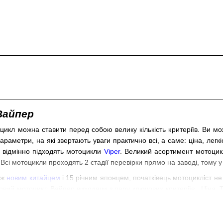
Вайпер
кл можна ставити перед собою велику кількість критеріїв. Ви м
 параметри, на які звертають уваги практично всі, а саме: ціна, ле
 відмінно підходять мотоцикли
Viper
.
Великий асортимент мотоцикл
 Всі мотоцикли проходять 2 стадії перевірки прямо на заводі, тому 
іж
новим китайцем
і 15 річним японцем, початківець мотоцикліст н
новий мотоцикл Вайпер виходячи з пару ключових критеріїв. Ціна.
мент на його користь.
Купуючи новий мотоцикл, Ви отримуєте гаранті
і в своєму місті. Для старого ж японця Ви або не знайдете нічог
мотоцикла. Вартість же, таких запчастин, також в рази вище. Ще о