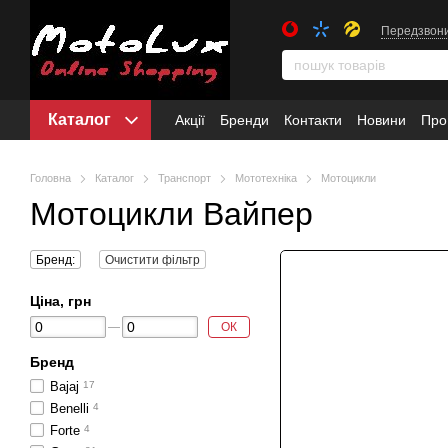
Передзвон
Каталог
Акції
Бренди
Контакти
Новини
Про
Головна
Каталог
Транспорт
Мототехніка
Мотоцикли
Мотоцикли Вайпер
Бренд:
Очистити фільтр
Ціна, грн
ОК
Бренд
Bajaj
17
Benelli
4
Forte
4