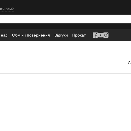
ити вам?
 нас
Обмін і повернення
Відгуки
Прокат
С