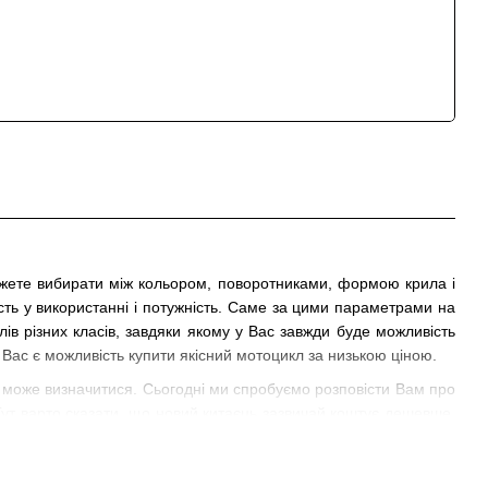
ожете вибирати між кольором, поворотниками, формою крила і
гкість у використанні і потужність. Саме за цими параметрами на
ів різних класів, завдяки якому у Вас завжди буде можливість
у Вас є можливість купити якісний мотоцикл за низькою ціною.
е може визначитися. Сьогодні ми спробуємо розповісти Вам про
Тут варто сказати, що новий китаєць зазвичай коштує дешевше,
ю (хоча і це не найголовніше), а також впевненість у тому, що
о, або доведеться замовляти і чекати кілька тижнів, які Вам
дним фактором не на користь японця є те, що в хорошому стані