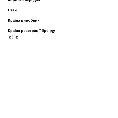
знайти їх важко. І якщо р
Стан
гарантії, що Ви доїдете 
відділенні Нової пошти і
Країна виробник
Мотоцикли Viper максимал
про надійність, то мото
Країна реєстрації бренду
переважають мало і сере
'); } });
недоліків більш потужних
з об'ємом двигуна 700 куб
Що ще варто знати про 
розробляються з урахуван
та мопеди. Завдяки вико
мотоциклів: спортивні (
Vi
Купуючи мотоцикли Vipe
вартість на новий мотоци