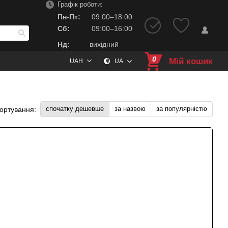
Графік роботи:
Пн-Пт:
09:00–18:00
Сб:
09:00–16:00
Нд:
вихідний
0
Мій кошик
UAH
UA
спочатку дешевше
за назвою
за популярністю
ортування: