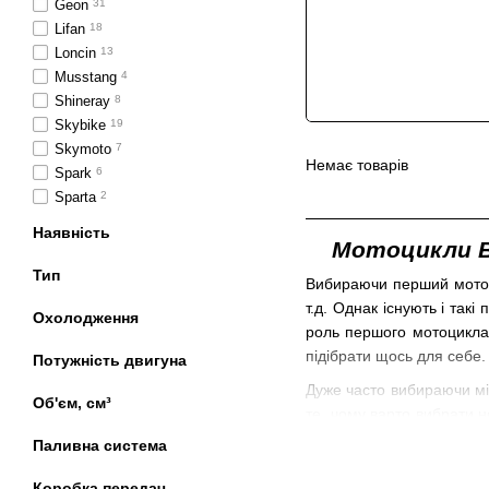
Geon
31
Lifan
18
Loncin
13
Musstang
4
Shineray
8
Skybike
19
Skymoto
7
Немає товарів
Spark
6
Sparta
2
Наявність
Мотоцикли 
Тип
Вибираючи перший мотоци
т.д. Однак існують і такі
Охолодження
роль першого мотоцикла
підібрати щось для себе.
Потужність двигуна
Дуже часто вибираючи м
Об'єм, см³
те, чому варто вибрати 
проте це не єдиний аргу
Паливна система
знайдете будь-які детал
доведеться провести без 
Коробка передач